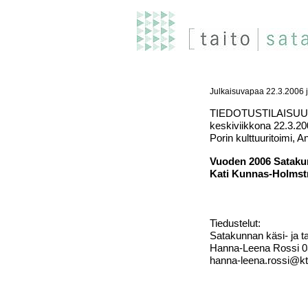
Julkaisuvapaa 22.3.2006 
TIEDOTUSTILAISU
keskiviikkona 22.3.20
Porin kulttuuritoimi, A
Vuoden 2006 Satakun
Kati Kunnas-Holmstr
Tiedustelut:
Satakunnan käsi- ja ta
Hanna-Leena Rossi 03
hanna-leena.rossi@kty