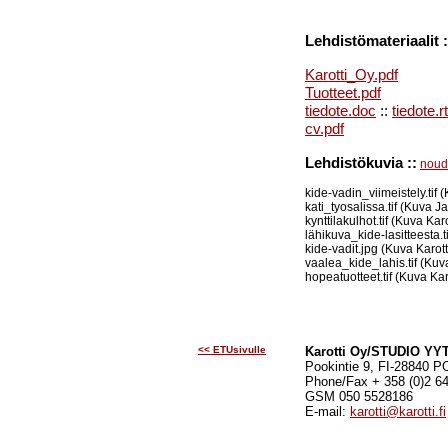
Lehdistömateriaalit :
Karotti_Oy.pdf
Tuotteet.pdf
tiedote.doc
::
tiedote.rt
cv.pdf
Lehdistökuvia ::
noud
kide-vadin_viimeistely.tif 
kati_tyosalissa.tif (Kuva J
kynttilakulhot.tif (Kuva Kar
lähikuva_kide-lasitteesta.t
kide-vadit.jpg (Kuva Karott
vaalea_kide_lahis.tif (Kuv
hopeatuotteet.tif (Kuva Kar
<< ETUsivulle
Karotti Oy/STUDIO YY
Pookintie 9, FI-28840 P
Phone/Fax + 358 (0)2 6
GSM 050 5528186
E-mail:
karotti@karotti.fi